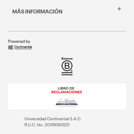
Fab Lab
Conecta
Continental Florida University
Repositorio Institucional
MÁS INFORMACIÓN
Escuela de Posgrado
Transparencia
Educación continua
Convocatoria docente
Instituto Continental
Blog
Registrar denuncias por hostigamiento sexual
Portal del postulante
Política de privacidad
Portal del estudiante
Powered by
Portal de familia
Portal del docente
Universidad Continental S.A.C.
R.U.C. No. 20319363221