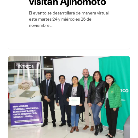
visitan Ajinomoto
El evento se desarrollará de manera virtual
este martes 24 y miércoles 25 de
noviembre…
Emprendedores
7
culminan
EVENTOS
con
éxito
el
Programa
Mi
Consultor
en
alianza
con
Mibanco