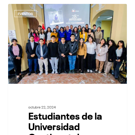
Estudiantes
7
de
EVENTOS
la
Universidad
Continental
visitan
las
instalaciones
de
la
Defensoría
del
Pueblo
octubre 22, 2024
Estudiantes de la
Universidad