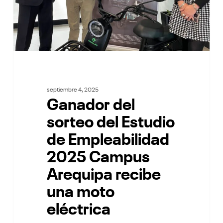
Campus
Arequipa
recibe
una
moto
eléctrica
septiembre 4, 2025
Ganador del
sorteo del Estudio
de Empleabilidad
2025 Campus
Arequipa recibe
una moto
eléctrica