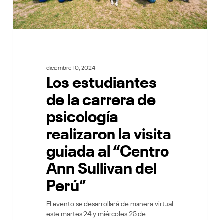
guiada
al
“Centro
Ann
Sullivan
del
Perú”
diciembre 10, 2024
Los estudiantes
de la carrera de
psicología
realizaron la visita
guiada al “Centro
Ann Sullivan del
Perú”
El evento se desarrollará de manera virtual
este martes 24 y miércoles 25 de