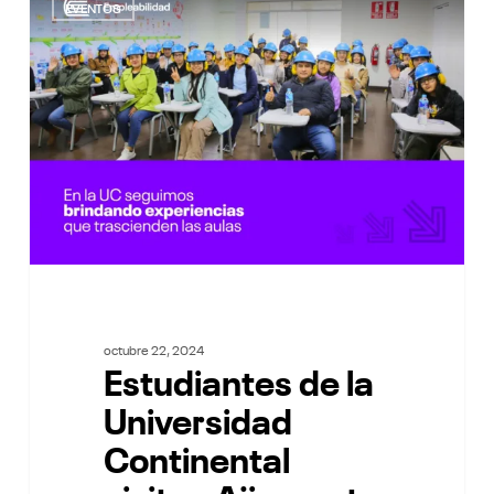
de
EVENTOS
la
Universidad
Continental
visitan
Ajinomoto
octubre 22, 2024
Estudiantes de la
Universidad
Continental