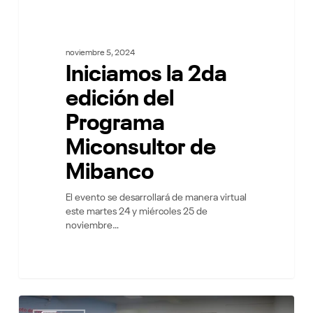
noviembre 5, 2024
Iniciamos la 2da
edición del
Programa
Miconsultor de
Mibanco
El evento se desarrollará de manera virtual
este martes 24 y miércoles 25 de
noviembre…
Estudiantes
7