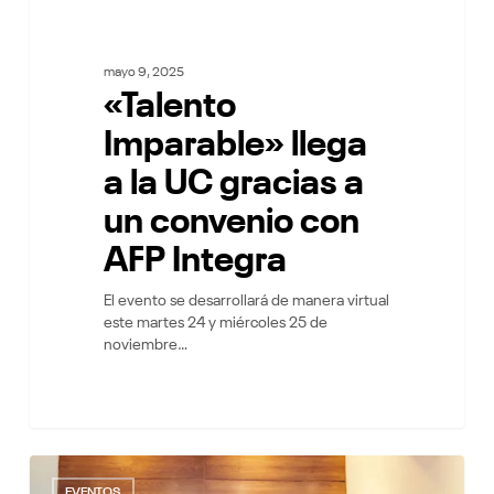
mayo 9, 2025
«Talento
Imparable» llega
a la UC gracias a
un convenio con
AFP Integra
El evento se desarrollará de manera virtual
este martes 24 y miércoles 25 de
noviembre…
Así
8
vivimos
EVENTOS