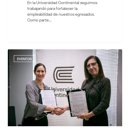
En la Universidad Continental seguimos
trabajando para fortalecer la
empleabilidad de nuestros egresados.
Como parte…
«Talento
8
Imparable»
EVENTOS
llega
a
la
UC
gracias
a
un
convenio
con
AFP
Integra