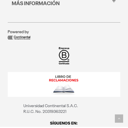
Repositorio Institucional
MÁS INFORMACIÓN
Escuela de Posgrado
Transparencia
Educación continua
Convocatoria docente
Instituto Continental
Blog
Registrar denuncias por hostigamiento sexual
Portal del postulante
Política de privacidad
Portal del estudiante
Powered by
Portal de familia
Portal del docente
Universidad Continental S.A.C.
R.U.C. No. 20319363221
SÍGUENOS EN: