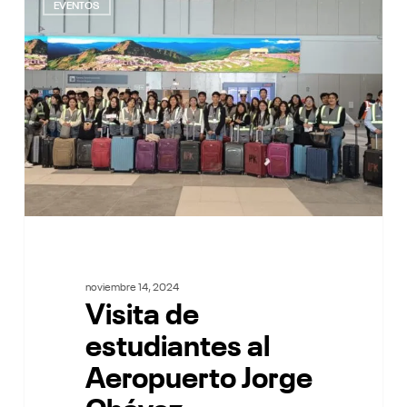
de
EVENTOS
estudiantes
al
Aeropuerto
Jorge
Chávez
noviembre 14, 2024
Visita de
estudiantes al
Aeropuerto Jorge
Chávez