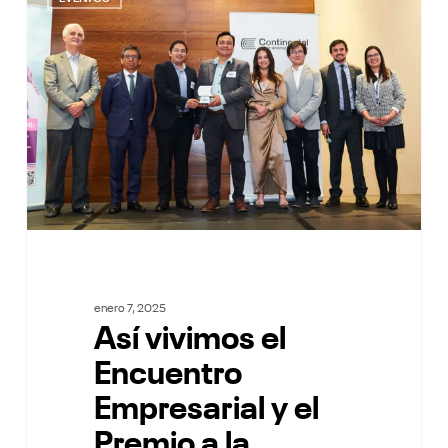
el
Encuentro
Empresarial
y
el
Premio
a
la
Gestión
del
Talento
en
Lima
enero 7, 2025
Así vivimos el
Encuentro
Empresarial y el
Premio a la