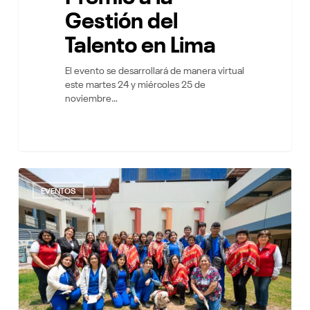
Gestión del
Talento en Lima
El evento se desarrollará de manera virtual
este martes 24 y miércoles 25 de
noviembre…
Los
8
estudiantes
EVENTOS
de
la
carrera
de
psicología
realizaron
la
visita