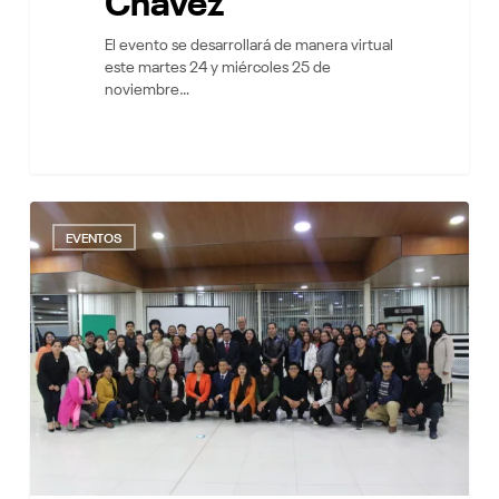
El evento se desarrollará de manera virtual
este martes 24 y miércoles 25 de
noviembre…
Iniciamos
7
la
EVENTOS
2da
edición
del
Programa
Miconsultor
de
Mibanco