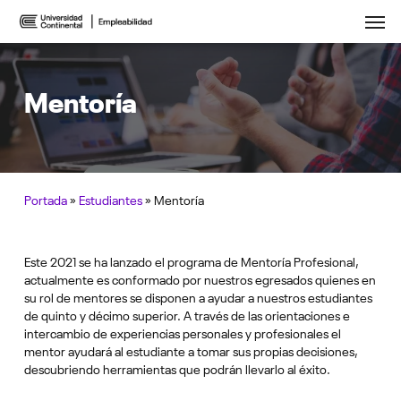
Skip
Menu
Men
to
main
content
Mentoría
Portada
»
Estudiantes
»
Mentoría
Este 2021 se ha lanzado el programa de Mentoría Profesional,
actualmente es conformado por nuestros egresados quienes en
su rol de mentores se disponen a ayudar a nuestros estudiantes
de quinto y décimo superior. A través de las orientaciones e
intercambio de experiencias personales y profesionales el
mentor ayudará al estudiante a tomar sus propias decisiones,
descubriendo herramientas que podrán llevarlo al éxito.