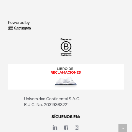
Convocatoria docente
Instituto Continental
Blog
Registrar denuncias por hostigamiento sexual
Portal del postulante
Política de privacidad
Portal del estudiante
Powered by
Portal de familia
Portal del docente
Universidad Continental S.A.C.
R.U.C. No. 20319363221
SÍGUENOS EN: